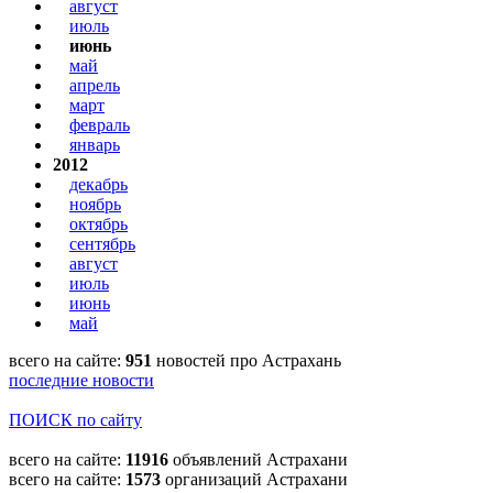
август
июль
июнь
май
апрель
март
февраль
январь
2012
декабрь
ноябрь
октябрь
сентябрь
август
июль
июнь
май
всего на сайте:
951
новостей про Астрахань
последние новости
ПОИСК по сайту
всего на сайте:
11916
объявлений Астрахани
всего на сайте:
1573
организаций Астрахани