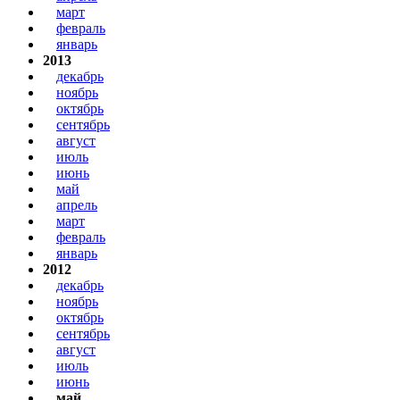
март
февраль
январь
2013
декабрь
ноябрь
октябрь
сентябрь
август
июль
июнь
май
апрель
март
февраль
январь
2012
декабрь
ноябрь
октябрь
сентябрь
август
июль
июнь
май