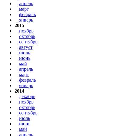
апрель
март
февраль
январь
2015
ноябрь
октябрь
сентябрь
август
июль
июнь
май
апрель
март
февраль
январь
2014
декабрь
ноябрь
октябрь
сентябрь
июль
июнь
май
апрель