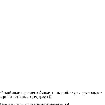
йский лидер приедет в Астрахань на рыбалку, которую он, как
веркой» несколько предприятий.
Астрахань с нетерпением ждёт президента!