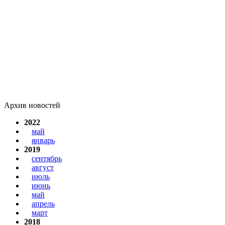
Архив новостей
2022
май
январь
2019
сентябрь
август
июль
июнь
май
апрель
март
2018