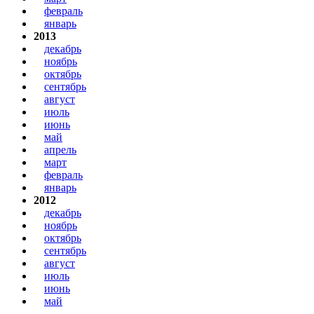
февраль
январь
2013
декабрь
ноябрь
октябрь
сентябрь
август
июль
июнь
май
апрель
март
февраль
январь
2012
декабрь
ноябрь
октябрь
сентябрь
август
июль
июнь
май