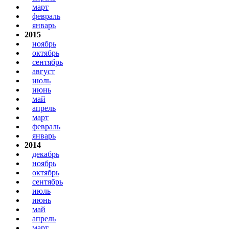
март
февраль
январь
2015
ноябрь
октябрь
сентябрь
август
июль
июнь
май
апрель
март
февраль
январь
2014
декабрь
ноябрь
октябрь
сентябрь
июль
июнь
май
апрель
март