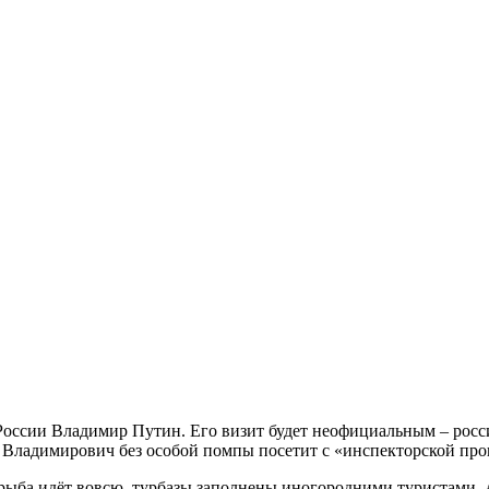
России Владимир Путин. Его визит будет неофициальным – росси
р Владимирович без особой помпы посетит с «инспекторской про
 рыба идёт вовсю, турбазы заполнены иногородними туристами. 