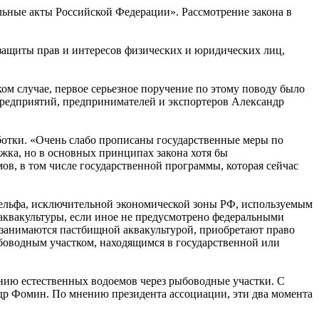
льные акты Российской Федерации». Рассмотрение закона в
 защиты прав и интересов физических и юридических лиц,
яком случае, первое серьезное поручение по этому поводу было
 предприятий, предпринимателей и экспортеров Александр
аботки. «Очень слабо прописаны государственные меры по
жка, но в основных принципах закона хотя бы
ов, в том числе государственной программы, которая сейчас
 шельфа, исключительной экономической зоны РФ, используемым
 аквакультуры, если иное не предусмотрено федеральными
е занимаются пастбищной аквакультурой, приобретают право
ыбоводным участком, находящимся в государственной или
ванию естественных водоемов через рыбоводные участки. С
ндр Фомин. По мнению президента ассоциации, эти два момента