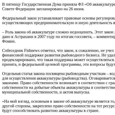
В пятницу Государственная Дума приняла ФЗ «Об аквакультуре
Совете Федерации запланировано на 26 июня.
Федеральный закон устанавливает правовые основы регулирован
осуществляющих предпринимательскую и иную деятельность в 
– Роль закона об аквакультуре сложно недооценить. Этот закон
дано в Астрахани в 2007 году по итогам госсовета, – коммен
Фомин.
Собеседник Fishnews отметил, что закон, к сожалению, не уче
финансовой поддержке развития рыбоводного бизнеса. Не удал
продекларировано, что такая поддержка может осуществляться.
принята, и федеральной целевой программы, эти вопросы буду
Отдельная статья закона посвящена рыбоводным участкам – во
для осуществления аквакультуры (рыбоводства). Оговариваетс
законами. Право собственности возникает в соответствии с гр
собственности на добытые объекты аквакультуры в соответств
муниципальной собственности, и актом выпуска.
«На мой взгляд, основным в законе об аквакультуре является 
другой стороны, закреплено право собственности на тот ресур
будут способствовать развитию аквакультуры в стране.