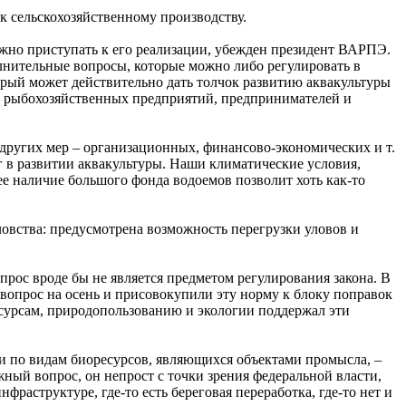
 к сельскохозяйственному производству.
нужно приступать к его реализации, убежден президент ВАРПЭ.
лнительные вопросы, которые можно либо регулировать в
торый может действительно дать толчок развитию аквакультуры
и рыбохозяйственных предприятий, предпринимателей и
 других мер – организационных, финансово-экономических и т.
г в развитии аквакультуры. Наши климатические условия,
нее наличие большого фонда водоемов позволит хоть как-то
ловства: предусмотрена возможность перегрузки уловов и
опрос вроде бы не является предметом регулирования закона. В
 вопрос на осень и присовокупили эту норму к блоку поправок
есурсам, природопользованию и экологии поддержал эти
ии по видам биоресурсов, являющихся объектами промысла, –
ожный вопрос, он непрост с точки зрения федеральной власти,
раструктуре, где-то есть береговая переработка, где-то нет и