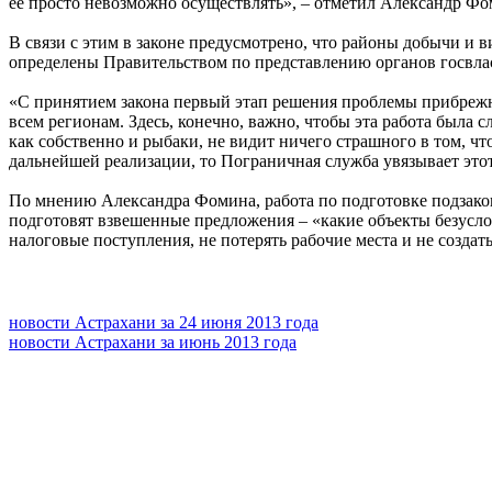
ее просто невозможно осуществлять», – отметил Александр Фо
В связи с этим в законе предусмотрено, что районы добычи и 
определены Правительством по представлению органов госвла
«С принятием закона первый этап решения проблемы прибрежно
всем регионам. Здесь, конечно, важно, чтобы эта работа была
как собственно и рыбаки, не видит ничего страшного в том, ч
дальнейшей реализации, то Пограничная служба увязывает этот
По мнению Александра Фомина, работа по подготовке подзаконн
подготовят взвешенные предложения – «какие объекты безуслов
налоговые поступления, не потерять рабочие места и не созда
новости Астрахани за 24 июня 2013 года
новости Астрахани за июнь 2013 года