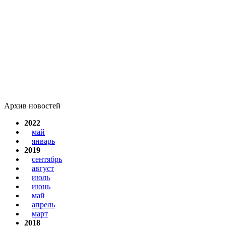
Архив новостей
2022
май
январь
2019
сентябрь
август
июль
июнь
май
апрель
март
2018