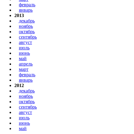
февраль
январь
2013
декабрь
ноябрь
октябрь
сентябрь
август
июль
июнь
май
апрель
март
февраль
январь
2012
декабрь
ноябрь
октябрь
сентябрь
август
июль
июнь
май