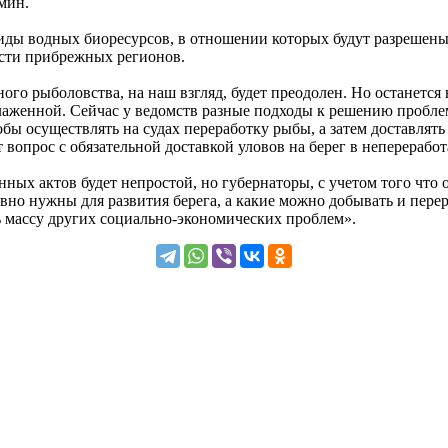
мин.
виды водных биоресурсов, в отношении которых будут разрешены 
сти прибрежных регионов.
го рыболовства, на наш взгляд, будет преодолен. Но останется 
 слаженной. Сейчас у ведомств разные подходы к решению пробл
тобы осуществлять на судах переработку рыбы, а затем доставля
 вопрос с обязательной доставкой уловов на берег в неперераб
ых актов будет непростой, но губернаторы, с учетом того что 
но нужны для развития берега, а какие можно добывать и перер
ть массу других социально-экономических проблем».