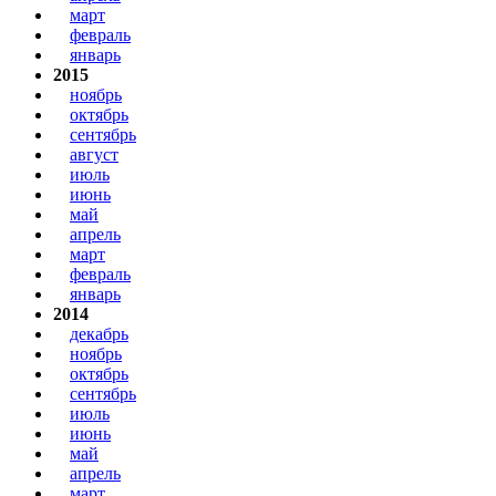
март
февраль
январь
2015
ноябрь
октябрь
сентябрь
август
июль
июнь
май
апрель
март
февраль
январь
2014
декабрь
ноябрь
октябрь
сентябрь
июль
июнь
май
апрель
март