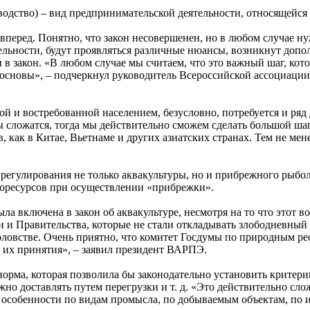
оводство) – вид предпринимательской деятельности, относящейся
 вперед. Понятно, что закон несовершенен, но в любом случае 
ельности, будут проявляться различные нюансы, возникнут допо
 в закон. «В любом случае мы считаем, что это важный шаг, ко
 основы», – подчеркнул руководитель Всероссийской ассоциаци
ой и востребованной населением, безусловно, потребуется и ряд
ы сложатся, тогда мы действительно сможем сделать большой ша
, как в Китае, Вьетнаме и других азиатских странах. Тем не ме
 регулирования не только аквакультуры, но и прибрежного рыбо
иоресурсов при осуществлении «прибрежки».
ла включена в закон об аквакультуре, несмотря на то что этот в
и и Правительства, которые не стали откладывать злободневный
боловстве. Очень приятно, что комитет Госдумы по природным р
ь их принятия», – заявил президент ВАРПЭ.
 норма, которая позволила бы законодательно установить критер
ожно доставлять путем перегрузки и т. д. «Это действительно сл
и особенности по видам промысла, по добываемым объектам, по инф