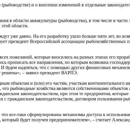
 (рыбоводстве) и о внесении изменений в отдельные законодате
ия в области аквакультуры (рыбоводства), в том числе в части
этой области.
 ждут уже давно. На его разработку ушло больше пяти лет, во вс
тирует президент Всероссийской ассоциации рыбохозяйственных
л всех пожеланий, которые вносились на разных этапах его прор
ось прописать все направления, по которым возможна господдер
 И будем надеяться, что с помощью других финансовых механизм
т решены», – заявил президент ВАРПЭ.
дным объектам и (или) его частям, участкам континентального
я, что рыбоводные хозяйства являются собственниками объектов
ажданским законодательством, при этом те предприятия, которы
ии с гражданским законодательством, договором пользования р
то, что все-таки сформулированы механизмы доступа к использо
с, который будет получен предпринимателем», – считает Алекса