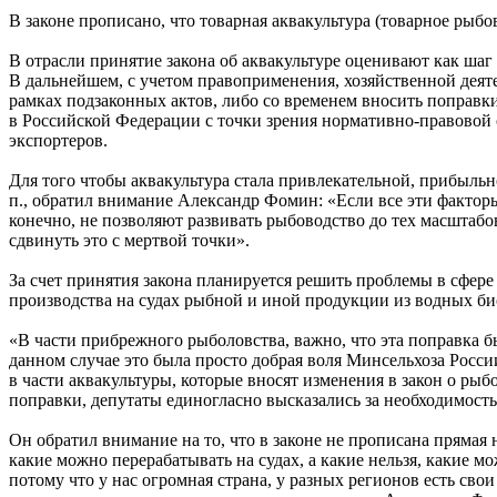
В законе прописано, что товарная аквакультура (товарное рыб
В отрасли принятие закона об аквакультуре оценивают как шаг
В дальнейшем, с учетом правоприменения, хозяйственной деят
рамках подзаконных актов, либо со временем вносить поправки
в Российской Федерации с точки зрения нормативно-правовой
экспортеров.
Для того чтобы аквакультура стала привлекательной, прибыльн
п., обратил внимание Александр Фомин: «Если все эти фактор
конечно, не позволяют развивать рыбоводство до тех масштабов
сдвинуть это с мертвой точки».
За счет принятия закона планируется решить проблемы в сфере
производства на судах рыбной и иной продукции из водных б
«В части прибрежного рыболовства, важно, что эта поправка бы
данном случае это была просто добрая воля Минсельхоза Росси
в части аквакультуры, которые вносят изменения в закон о ры
поправки, депутаты единогласно высказались за необходимост
Он обратил внимание на то, что в законе не прописана прямая
какие можно перерабатывать на судах, а какие нельзя, какие м
потому что у нас огромная страна, у разных регионов есть сво