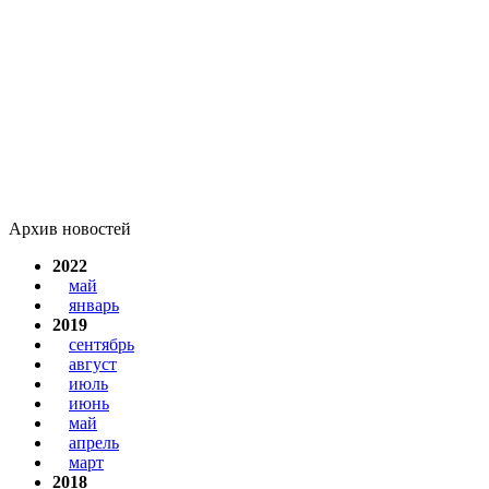
Архив новостей
2022
май
январь
2019
сентябрь
август
июль
июнь
май
апрель
март
2018