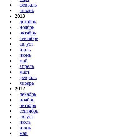
февраль
январь
2013
декабрь
ноябрь
октябрь
сентябрь
август
июль
июнь
май
апрель
март
февраль
январь
2012
декабрь
ноябрь
октябрь
сентябрь
август
июль
июнь
май