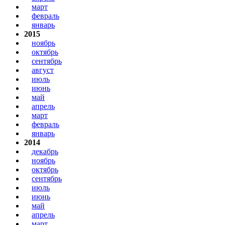
март
февраль
январь
2015
ноябрь
октябрь
сентябрь
август
июль
июнь
май
апрель
март
февраль
январь
2014
декабрь
ноябрь
октябрь
сентябрь
июль
июнь
май
апрель
март