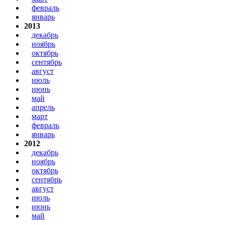
февраль
январь
2013
декабрь
ноябрь
октябрь
сентябрь
август
июль
июнь
май
апрель
март
февраль
январь
2012
декабрь
ноябрь
октябрь
сентябрь
август
июль
июнь
май