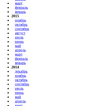
март
февраль
январь
2015
ноябрь
октябрь
сентябрь
август
июль
июнь
май
апрель
март
февраль
январь
2014
декабрь
ноябрь
октябрь
сентябрь
июль
июнь
май
апрель
март