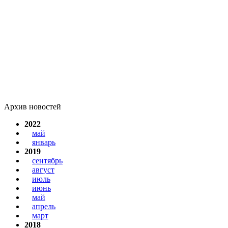
Архив новостей
2022
май
январь
2019
сентябрь
август
июль
июнь
май
апрель
март
2018