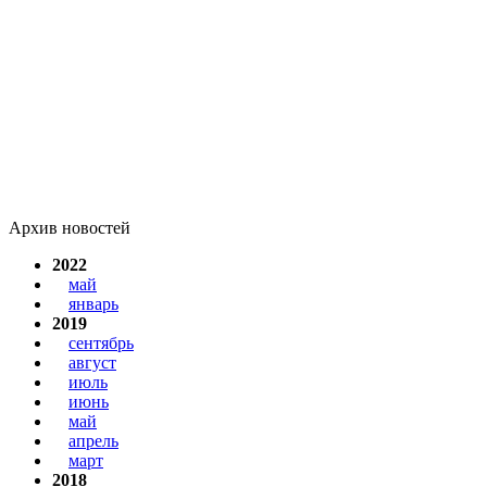
Архив новостей
2022
май
январь
2019
сентябрь
август
июль
июнь
май
апрель
март
2018