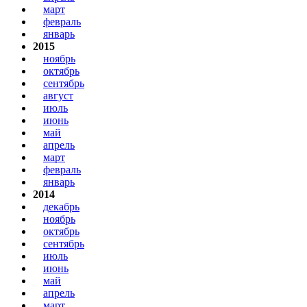
март
февраль
январь
2015
ноябрь
октябрь
сентябрь
август
июль
июнь
май
апрель
март
февраль
январь
2014
декабрь
ноябрь
октябрь
сентябрь
июль
июнь
май
апрель
март