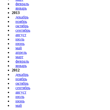
февраль
январь
2013
декабрь
ноябрь
октябрь
сентябрь
август
июль
июнь
май
апрель
март
февраль
январь
2012
декабрь
ноябрь
октябрь
сентябрь
август
июль
июнь
май