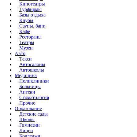
Кинотеатры
Турфирмы
Базы отдыха
Клубы
Сауны, бани
Кафе
Рестораны
Театры
Музеи
Авто
Такси
Автосалоны
Автошколы
Медицина
Поликлиники
Больницы
Аптеки
Стоматология
Прочие
Образование
Детские сады
Школы
Гимназии
Лицеи
Колледжи