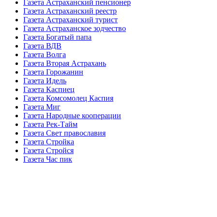
Газета Астраханский пенсионер
Газета Астраханский реестр
Газета Астраханский турист
Газета Астраханское зодчество
Газета Богатый папа
Газета ВДВ
Газета Волга
Газета Вторая Астрахань
Газета Горожанин
Газета Идель
Газета Каспиец
Газета Комсомолец Каспия
Газета Миг
Газета Народные кооперации
Газета Рек-Тайм
Газета Свет православия
Газета Стройка
Газета Стройся
Газета Час пик