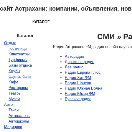
сайт Астрахани: компании, объявления, ново
АСТРАХАНЬ
КАТАЛОГ
ОБЪЯВЛЕНИЯ
ОТЗЫВЫ
НОВОСТ
СМИ » Ра
Каталог
Отдых
Радио Астрахань FM, радио онлайн слуша
Гостиницы
Кинотеатры
Авторадио
Турфирмы
Дорожное радио
Базы отдыха
Лав радио
Клубы
Радио Европа плюс
Сауны, бани
Радио Хит ФМ
Кафе
Радио Шансон
Рестораны
Радио Южная Волна
Театры
Радио Юмор ФМ
Музеи
Русское радио
Авто
Такси
Автосалоны
Автошколы
Медицина