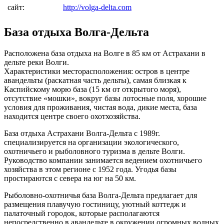
сайт:
http://volga-delta.com
База отдыха Волга-Дельта
Расположена база отдыха на Волге в 85 км от Астрахани в
дельте реки Волги.
Характеристики месторасположения: остров в центре
авандельты (раскатная часть дельты), самая близкая к
Каспийскому морю база (15 км от открытого моря),
отсутствие «мошки», вокруг базы лотосные поля, хорошие
условия для проживания, чистая вода, дикие места, база
находится центре своего охотхозяйства.
База отдыха Астрахани Волга-Дельта с 1989г.
специализируется на организации экологического,
охотничьего и рыболовного туризма в дельте Волги.
Руководство компании занимается ведением охотничьего
хозяйства в этом регионе с 1952 года. Угодья базы
простираются с севера на юг на 50 км.
Рыболовно-охотничья база Волга-Дельта предлагает для
размещения плавучую гостиницу, уютный коттедж и
палаточный городок, которые располагаются
непосредственно в авандельте в окружении огромных водных