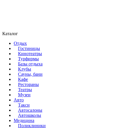
Каталог
Отдых
Гостиницы
Кинотеатры
Турфирмы
Базы отдыха
Клубы
Сауны, бани
Кафе
Рестораны
Театры
Музеи
Авто
Такси
Автосалоны
Автошколы
Медицина
Поликлиники