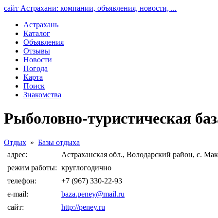
сайт Астрахани: компании, объявления, новости, ...
Астрахань
Каталог
Объявления
Отзывы
Новости
Погода
Карта
Поиск
Знакомства
Рыболовно-туристическая баз
Отдых
»
Базы отдыха
адрес:
Астраханская обл., Володарский район, с. Ма
режим работы:
круглогодично
телефон:
+7 (967) 330-22-93
e-mail:
baza.peney@mail.ru
сайт:
http://peney.ru