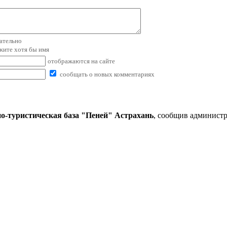
зательно
ажите хотя бы имя
отображаются на сайте
сообщать о новых комментариях
о-туристическая база "Пеней" Астрахань
, сообщив администр