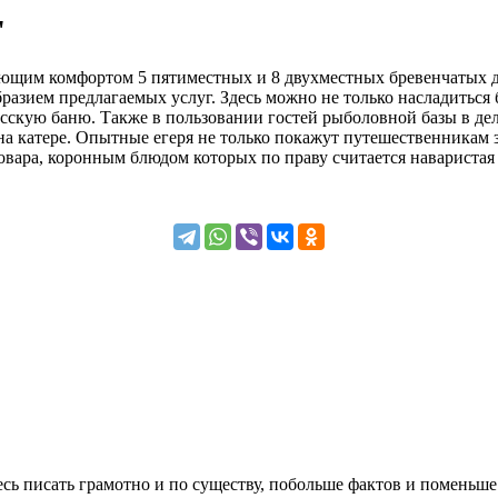
"
сающим комфортом 5 пятиместных и 8 двухместных бревенчатых
зием предлагаемых услуг. Здесь можно не только насладиться бо
усскую баню. Также в пользовании гостей рыболовной базы в дел
а катере. Опытные егеря не только покажут путешественникам з
вара, коронным блюдом которых по праву считается наваристая 
сь писать грамотно и по существу, побольше фактов и поменьше