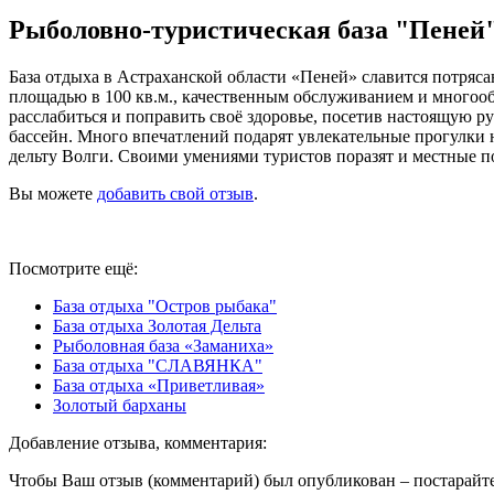
Рыболовно-туристическая база "Пеней
База отдыха в Астраханской области «Пеней» славится потря
площадью в 100 кв.м., качественным обслуживанием и многообра
расслабиться и поправить своё здоровье, посетив настоящую р
бассейн. Много впечатлений подарят увлекательные прогулки н
дельту Волги. Своими умениями туристов поразят и местные по
Вы можете
добавить свой отзыв
.
Посмотрите ещё:
База отдыха "Остров рыбака"
База отдыха Золотая Дельта
Рыболовная база «Заманиха»
База отдыха "СЛАВЯНКА"
База отдыха «Приветливая»
Золотый барханы
Добавление отзыва, комментария:
Чтобы Ваш отзыв (комментарий) был опубликован – постарайте