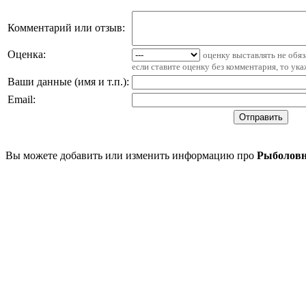
Комментарий или отзыв:
Оценка:
оценку выставлять не обя
если ставите оценку без комментария, то ук
Ваши данные (имя и т.п.)
:
Email
:
Вы можете добавить или изменить информацию про
Рыболовн