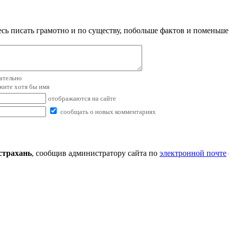
сь писать грамотно и по существу, побольше фактов и поменьше
зательно
ажите хотя бы имя
отображаются на сайте
сообщать о новых комментариях
трахань
, сообщив администратору сайта по
электронной почте