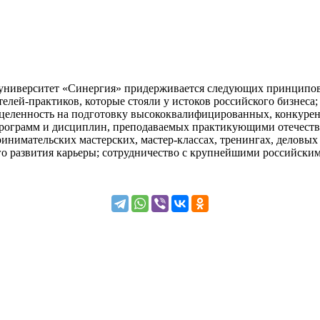
ниверситет «Синергия» придерживается следующих принципов: 
елей-практиков, которые стояли у истоков российского бизнеса
ацеленность на подготовку высококвалифицированных, конкуре
программ и дисциплин, преподаваемых практикующими отечест
ринимательских мастерских, мастер-классах, тренингах, деловы
о развития карьеры; сотрудничество с крупнейшими российским