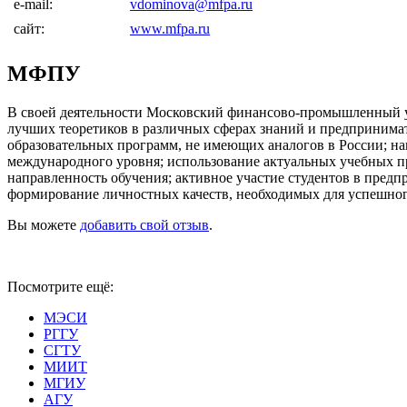
e-mail:
vdominova@mfpa.ru
сайт:
www.mfpa.ru
МФПУ
В своей деятельности Московский финансово-промышленный у
лучших теоретиков в различных сферах знаний и предпринимат
образовательных программ, не имеющих аналогов в России; н
международного уровня; использование актуальных учебных 
направленность обучения; активное участие студентов в предп
формирование личностных качеств, необходимых для успешног
Вы можете
добавить свой отзыв
.
Посмотрите ещё:
МЭСИ
РГГУ
СГТУ
МИИТ
МГИУ
АГУ