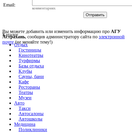
Email
:
комментариях
Вы можете добавить или изменить информацию про
АГУ
Каталог
Астрахань
, сообщив администратору сайта по
электронной
почте
(не меняйте тему!)
Отдых
Гостиницы
Кинотеатры
Турфирмы
Базы отдыха
Клубы
Сауны, бани
Кафе
Рестораны
Театры
Музеи
Авто
Такси
Автосалоны
Автошколы
Медицина
Поликлиники