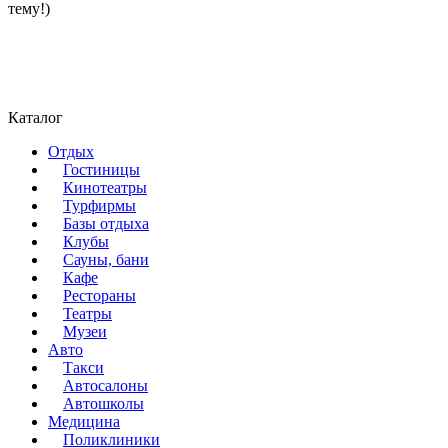
тему!)
Каталог
Отдых
Гостиницы
Кинотеатры
Турфирмы
Базы отдыха
Клубы
Сауны, бани
Кафе
Рестораны
Театры
Музеи
Авто
Такси
Автосалоны
Автошколы
Медицина
Поликлиники