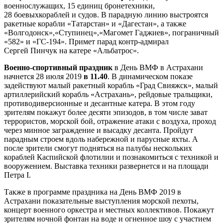
военнослужащих, 15 единиц бронетехники,
28
боевых
кораблей и судов. В парадную линию выстроятся
ракетные корабли «
Татарстан
» и «
Дагестан
», а также
«
Волгодонск
»,«Ступинец»,«Магомет
Гаджиев
», пограничный
«582» и «ГС-194». Примет парад контр-адмирал
Сергей
Пинчук
на катере «Альбатрос».
Военно-спортивный праздник
в День ВМФ в Астрахани
начнется 28 июля 2019
в 11.40
. В динамическом показе
задействуют малый ракетный корабль «Град
Свияжск
», малый
артиллерийский корабль «Астрахань», рейдовые тральщики,
противодиверсионные и десантные катера. В этом году
зрителям покажут более десяти эпизодов, в том числе зават
террористов, морской бой, отражение атаки с воздуха, проход
через минное заграждение и высадку десанта. Пройдут
парадным строем вдоль набережной и парусные яхты. А
после зрители смогут подняться на палубы нескольких
кораблей Каспийской флотилии и познакомиться с техникой и
вооружением. Выставка техники развернется и на площади
Петра I.
Также в программе праздника на День ВМФ 2019 в
Астрахани показательные выступления морской пехоты,
концерт военного оркестра и местных коллективов. Покажут
зрителям ночной фонтан на воде и огненное шоу с участием