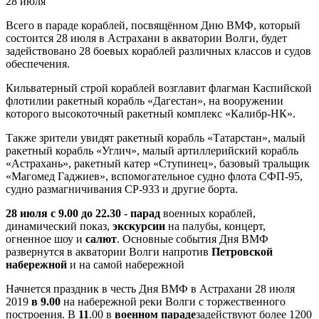
28 июля
Всего в параде кораблей, посвящённом Дню ВМФ, который
состоится 28 июля в Астрахани в акватории Волги, будет
задействовано 28 боевых кораблей различных классов и судов
обеспечения.
Кильватерный строй кораблей возглавит флагман Каспийской
флотилии ракетный корабль «Дагестан», на вооружении
которого высокоточный ракетный комплекс «Калибр-НК».
Также зрители увидят ракетный корабль «Татарстан», малый
ракетный корабль «Углич», малый артиллерийский корабль
«Астрахань», ракетный катер «Ступинец», базовый тральщик
«Магомед Гаджиев», вспомогательное судно флота СФП-95,
судно размагничивания СР-933 и другие борта.
28 июля с 9.00 до 22.
30
-
парад
военных кораблей,
динамический показ,
экскурсии
на палубы, концерт,
огненное шоу и
салют
. Основные события Дня ВМФ
развернутся в акватории Волги напротив
Петровской
набережной
и на самой набережной
Начнется праздник в честь Дня ВМФ в Астрахани 28 июля
2019
в 9
.00
на набережной реки Волги с торжественного
построения. В
11
.00 в
военном параде
задействуют более 1200