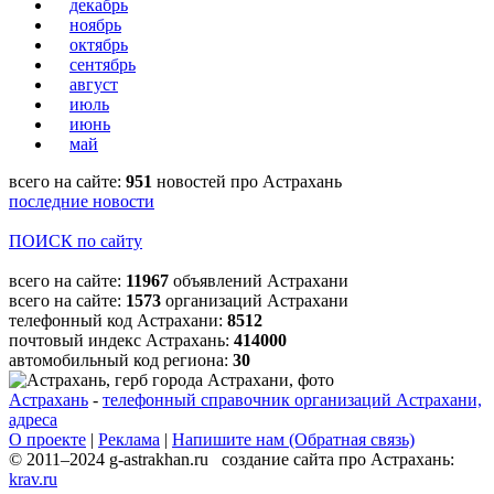
декабрь
ноябрь
октябрь
сентябрь
август
июль
июнь
май
всего на сайте:
951
новостей про Астрахань
последние новости
ПОИСК по сайту
всего на сайте:
11967
объявлений Астрахани
всего на сайте:
1573
организаций Астрахани
телефонный код Астрахани:
8512
почтовый индекс Астрахань:
414000
автомобильный код региона:
30
Астрахань
-
телефонный справочник организаций Астрахани,
адреса
О проекте
|
Реклама
|
Напишите нам (Обратная связь)
© 2011–2024 g-astrakhan.ru создание сайта про Астрахань:
krav.ru