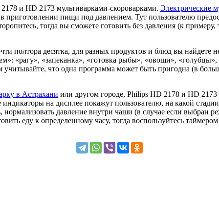
D 2178 и HD 2173 мультиварками-скороварками.
Электрические м
 в приготовлении пищи под давлением. Тут пользователю предос
 торопитесь, тогда вы сможете готовить без давления (к примеру,
ти полтора десятка, для разных продуктов и блюд вы найдете 
ем»: «рагу», «запеканка», «готовка рыбы», «овощи», «голубцы»,
ом учитывайте, что одна программа может быть пригодна (в боль
арку в Астрахани
или другом городе, Philips HD 2178 и HD 2173
индикаторы на дисплее покажут пользователю, на какой стадии
ь, нормализовать давление внутри чаши (в случае если выбран р
овить еду к определенному часу, тогда воспользуйтесь таймером 