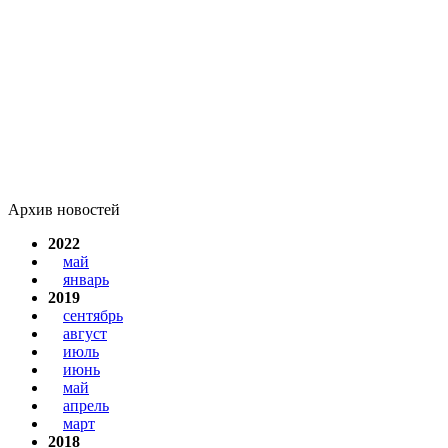
Архив новостей
2022
май
январь
2019
сентябрь
август
июль
июнь
май
апрель
март
2018