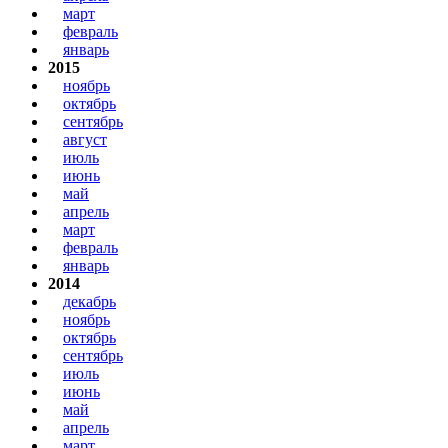
март
февраль
январь
2015
ноябрь
октябрь
сентябрь
август
июль
июнь
май
апрель
март
февраль
январь
2014
декабрь
ноябрь
октябрь
сентябрь
июль
июнь
май
апрель
март