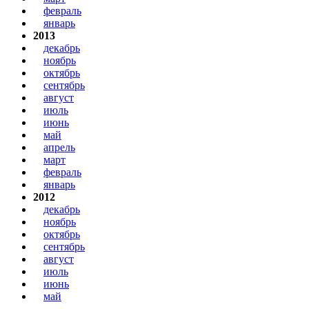
февраль
январь
2013
декабрь
ноябрь
октябрь
сентябрь
август
июль
июнь
май
апрель
март
февраль
январь
2012
декабрь
ноябрь
октябрь
сентябрь
август
июль
июнь
май