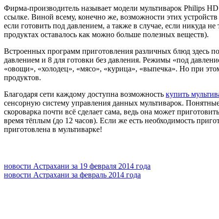
Фирма-производитель называет модели мультиварок Philips H
ссылке. Виной всему, конечно же, возможности этих устройств
если готовить под давлением, а также в случае, если никуда не
продуктах оставалось как можно больше полезных веществ).
Встроенных программ приготовления различных блюд здесь поч
давлением и 8 для готовки без давления. Режимы «под давлени
«овощи», «холодец», «мясо», «курица», «выпечка». Но при эт
продуктов.
Благодаря сети каждому доступна возможность
купить мультив
сенсорную систему управления данных мультиварок. Понятные 
скороварка почти всё сделает сама, ведь она может приготовит
время тёплым (до 12 часов). Если же есть необходимость пригот
приготовлена в мультиварке!
новости Астрахани за 19 февраля 2014 года
новости Астрахани за февраль 2014 года