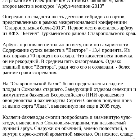
астраханским селекционером Артемом Соколовым, занял
второе место в конкурсе "Арбуз-чемпион-2013"
Опередив по сладости шесть десятков гибридов и сортов,
представленных в рамках межрегиональной конференции
"Ставропольская бахча-2013". Первое место досталось арбузу
из КФХ "Бегенч" Туркменского района Ставропольского края.
Арбузы оценивали не только по весу, но и по сахаристости.
Содержание сухих веществ в "Векторе" - 13,4 процента. Из
них порядка 70 процентов сахара. Что касается веса новичка,
он не рекордный. В среднем пять килограммов. Однако
главный плюс "Вектора", ради чего его и создавали, - более
ранние сроки созревания.
На "Ставропольской бахче" были представлены сладкие
плоды и Соколова-старшего. Заведующий отделом селекции и
иммунитета бахчевых Всероссийского НИИ орошаемого
овощеводства и бахчеводства Сергей Соколов получил приз
за дыню сорта "Лада", выведенную им еще в 2005 году.
Коллеги-бахчеводы смогли попробовать и знаменитую чудо-
ягоду, выведенную Соколовым-старшим, так называемый
лунный арбуз. Снаружи он обычный, зелено-полосатый, а
внутри с ярко-желтой ароматной мякотью. Он нежнее, слаще