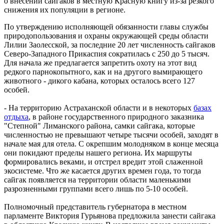
о внесении сайгаков в местную Красную книгу из-за резкого
снижения их популяции в регионе.
По утверждению исполняющей обязанности главы службы
природопользования и охраны окружающей среды области
Лилии Заолесской, за последние 20 лет численность сайгаков
Северо-Западного Прикаспия сократилась с 250 до 5 тысяч.
Для начала же предлагается запретить охоту на этот вид
редкого парнокопытного, как и на другого вымирающего
животного - дикого кабана, которых осталось всего 127
особей.
- На территорию Астраханской области и в некоторых
базах
отдыха
, в районе государственного природного заказника
"Степной" Лиманского района, самки сайгака, которые
численностью не превышают четыре тысячи особей, заходят в
начале мая для отела. С окрепшим молодняком в конце месяца
они покидают пределы нашего региона. Их маршруты
формировались веками, и отстрел вредит этой слаженной
экосистеме. Что же касается других времен года, то тогда
сайгак появляется на территории области маленькими
разрозненными группами всего лишь по 5-10 особей.
Полномочный представитель губернатора в местном
парламенте Виктория Гурьянова предложила занести сайгака