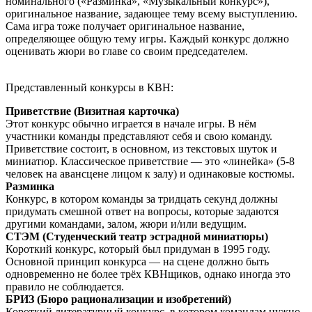
номинального («Разминка», «Музыкальный конкурс»),
оригинальное название, задающее тему всему выступлению.
Сама игра тоже получает оригинальное название,
определяющее общую тему игры. Каждый конкурс должно
оценивать жюри во главе со своим председателем.
Представленный конкурсы в КВН:
Приветствие (Визитная карточка)
Этот конкурс обычно играется в начале игры. В нём
участники команды представляют себя и свою команду.
Приветствие состоит, в основном, из текстовых шуток и
миниатюр. Классическое приветствие — это «линейка» (5-8
человек на авансцене лицом к залу) и одинаковые костюмы.
Разминка
Конкурс, в котором команды за тридцать секунд должны
придумать смешной ответ на вопросы, которые задаются
другими командами, залом, жюри и/или ведущим.
СТЭМ (Студенческий театр эстрадной миниатюры)
Короткий конкурс, который был придуман в 1995 году.
Основной принцип конкурса — на сцене должно быть
одновременно не более трёх КВНщиков, однако иногда это
правило не соблюдается.
БРИЗ (Бюро рационализации и изобретений)
Короткий литературный конкурс, в котором командам нужно