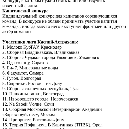
Конкурс, в котором нужно снять клип или озвучить
известный фильм.
Капитанский конкурс
Индивидуальный конкурс для капитанов соревнующихся
команд. В конкурсе не обязан принимать участие капитан
команды, иногда вместо него выступает фронтмен или другой
актёр команды.
Участники лиги Каспий-Астрахань:
1. Молоко КубГАУ, Краснодар
2. Сборная Владикавказа, Владикавказ
3. Сборная Чудаков города Ульяновск, Ульяновск
4. Ода солнцу, Саратов
5. Би- 7, Минеральные воды
6. Факультет, Самара
7. Гугол, Волгоград
8. Сырники, Ростов – на Дону
9. Сборная солнечных республик, Тула
10. Папкины тапки, Волгоград
11. Из хорошего города, Новочеркасск
12. Na Sвоей Vолне, Сочи
13. Сборная Московской Ветеринарной Академии
«Здравствуй, пес», Москва
14. Приоритет, Ростов-на-Дону
15. Теория Пофигизма В Картинках (ТПВК), Орел