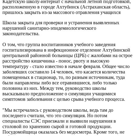
Кадетскую школу-интернат с начальной летной подготовкой,
расположенную в городе Ахтубинск (Астраханская область),
пришлось закрыть из-за массового отравления учащихся
Школа закрыта для проверки и устранения выявленных
нарушений санитарно-эпидемиологического
законодательства.
О том, что группа воспитанников учебного заведения
госпитализирована в инфекционное отделение Ахтубинской
центральной районной больницы (ЦРБ) с жалобами на острое
расстройство кишечника - понос, рвоту и высокую
температуру - стало известно в начале февраля. Общее число
заболевших составило 14 человек, что касается количества
помещенных в стационар, то, по разным источникам, туда
были направлены либо все отравившиеся, либо только
половина из них. Между тем, руководство школы
высказывало предположение о симуляции учащимися
симптомов заболевания с целью срыва учебного процесса.
"Мы встречались с руководством школы, ведь там до
последнего считали, что это симуляция. Но потом
специалисты СЭС приезжали и выявили нарушения в
столовой по хранению сырой и готовой продукции.
Посудомойщица оказалась без медосмотра. Кроме того, не