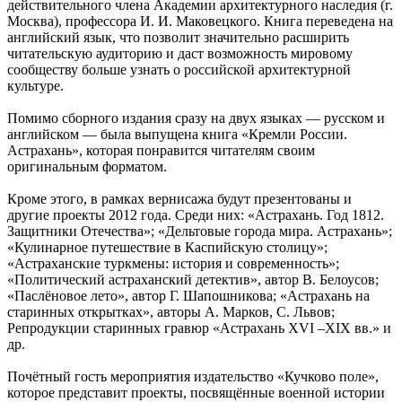
действительного члена Академии архитектурного наследия (г.
Москва), профессора И. И. Маковецкого. Книга переведена на
английский язык, что позволит значительно расширить
читательскую аудиторию и даст возможность мировому
сообществу больше узнать о российской архитектурной
культуре.
Помимо сборного издания сразу на двух языках — русском и
английском — была выпущена книга «Кремли России.
Астрахань», которая понравится читателям своим
оригинальным форматом.
Кроме этого, в рамках вернисажа будут презентованы и
другие проекты 2012 года. Среди них: «Астрахань. Год 1812.
Защитники Отечества»; «Дельтовые города мира. Астрахань»;
«Кулинарное путешествие в Каспийскую столицу»;
«Астраханские туркмены: история и современность»;
«Политический астраханский детектив», автор В. Белоусов;
«Паслёновое лето», автор Г. Шапошникова; «Астрахань на
старинных открытках», авторы А. Марков, С. Львов;
Репродукции старинных гравюр «Астрахань XVI –XIX вв.» и
др.
Почётный гость мероприятия издательство «Кучково поле»,
которое представит проекты, посвящённые военной истории