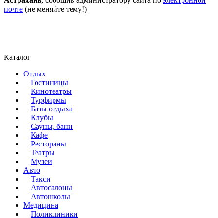
Астрахань
, сообщив администратору сайта по
электронной
почте
(не меняйте тему!)
Каталог
Отдых
Гостиницы
Кинотеатры
Турфирмы
Базы отдыха
Клубы
Сауны, бани
Кафе
Рестораны
Театры
Музеи
Авто
Такси
Автосалоны
Автошколы
Медицина
Поликлиники