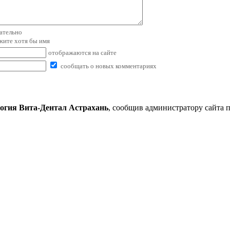
зательно
ажите хотя бы имя
отображаются на сайте
сообщать о новых комментариях
огия Вита-Дентал Астрахань
, сообщив администратору сайта 