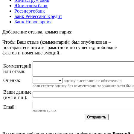
Юниаструм банк
Юнистрим банк
Росэнергобанк
Банк Ренессанс Кредит
Банк Новое время
Добавление отзыва, комментария:
Чтобы Ваш отзыв (комментарий) был опубликован –
постарайтесь писать грамотно и по существу, побольше
фактов и поменьше эмоций.
Комментарий
или отзыв:
Оценка:
оценку выставлять не обязательно
если ставите оценку без комментария, то укажите хотя бы 
Ваши данные
(имя и т.п.)
:
Email
:
комментариях
Вы можете добавить или изменить информацию про
Русский