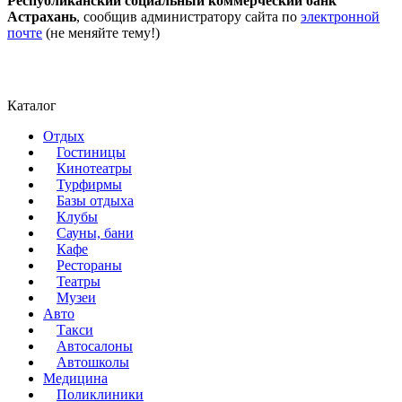
Республиканский социальный коммерческий банк
Астрахань
, сообщив администратору сайта по
электронной
почте
(не меняйте тему!)
Каталог
Отдых
Гостиницы
Кинотеатры
Турфирмы
Базы отдыха
Клубы
Сауны, бани
Кафе
Рестораны
Театры
Музеи
Авто
Такси
Автосалоны
Автошколы
Медицина
Поликлиники