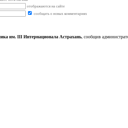
отображаются на сайте
сообщать о новых комментариях
ика им. III Интернационала Астрахань
, сообщив администрат