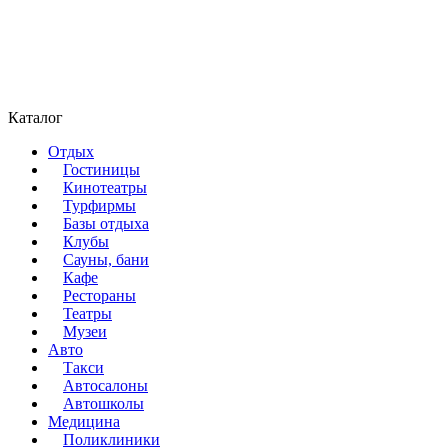
Каталог
Отдых
Гостиницы
Кинотеатры
Турфирмы
Базы отдыха
Клубы
Сауны, бани
Кафе
Рестораны
Театры
Музеи
Авто
Такси
Автосалоны
Автошколы
Медицина
Поликлиники