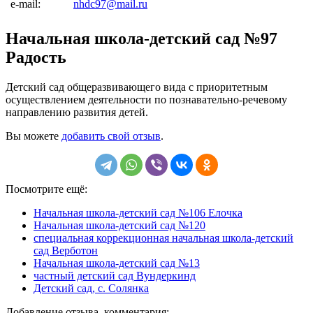
e-mail:
nhdc97@mail.ru
Начальная школа-детский сад №97
Радость
Детский сад общеразвивающего вида с приоритетным
осуществлением деятельности по познавательно-речевому
направлению развития детей.
Вы можете
добавить свой отзыв
.
Посмотрите ещё:
Начальная школа-детский сад №106 Елочка
Начальная школа-детский сад №120
специальная коррекционная начальная школа-детский
сад Верботон
Начальная школа-детский сад №13
частный детский сад Вундеркинд
Детский сад, с. Солянка
Добавление отзыва, комментария: