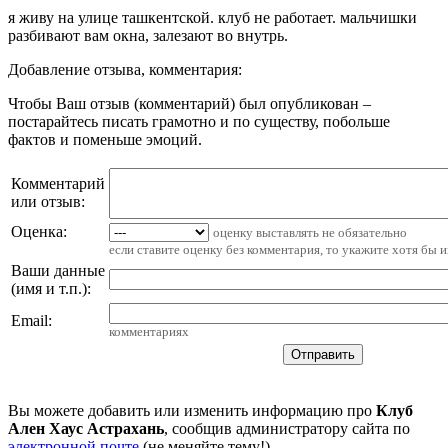
я живу на улице ташкентской. клуб не работает. мальчишки
разбивают вам окна, залезают во внутрь.
Добавление отзыва, комментария:
Чтобы Ваш отзыв (комментарий) был опубликован –
постарайтесь писать грамотно и по существу, побольше
фактов и поменьше эмоций.
Комментарий
или отзыв:
Оценка:
оценку выставлять не обязательно
если ставите оценку без комментария, то укажите хотя бы 
Ваши данные
(имя и т.п.)
:
Email
:
комментариях
Вы можете добавить или изменить информацию про
Клуб
Ален Хаус Астрахань
, сообщив администратору сайта по
электронной почте
(не меняйте тему!)