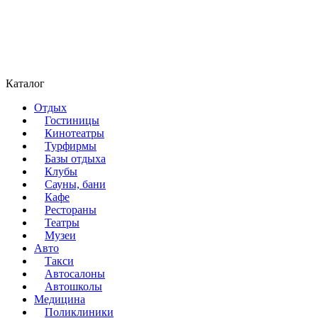
Каталог
Отдых
Гостиницы
Кинотеатры
Турфирмы
Базы отдыха
Клубы
Сауны, бани
Кафе
Рестораны
Театры
Музеи
Авто
Такси
Автосалоны
Автошколы
Медицина
Поликлиники