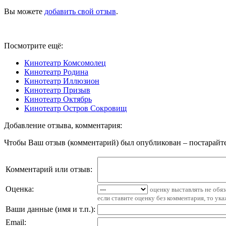
Вы можете
добавить свой отзыв
.
Посмотрите ещё:
Кинотеатр Комсомолец
Кинотеатр Родина
Кинотеатр Иллюзион
Кинотеатр Призыв
Кинотеатр Октябрь
Кинотеатр Остров Сокровищ
Добавление отзыва, комментария:
Чтобы Ваш отзыв (комментарий) был опубликован – постарайте
Комментарий или отзыв:
Оценка:
оценку выставлять не обя
если ставите оценку без комментария, то ук
Ваши данные (имя и т.п.)
:
Email
: