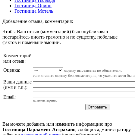
Гостиница Паллада
Гостиница Орион
Гостиница Мотель
Добавление отзыва, комментария:
Чтобы Ваш отзыв (комментарий) был опубликован –
постарайтесь писать грамотно и по существу, побольше
фактов и поменьше эмоций.
Комментарий
или отзыв:
Оценка:
оценку выставлять не обязательно
если ставите оценку без комментария, то укажите хотя бы 
Ваши данные
(имя и т.п.)
:
Email
:
комментариях
Вы можете добавить или изменить информацию про
Гостиница Парламент Астрахань
, сообщив администратору
сайта по
электронной почте
(не меняйте тему!)