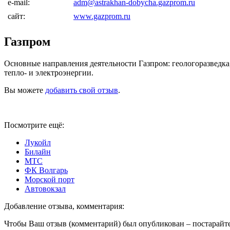
e-mail:
adm@astrakhan-dobycha.gazprom.ru
сайт:
www.gazprom.ru
Газпром
Основные направления деятельности Газпром: геологоразведка, 
тепло- и электроэнергии.
Вы можете
добавить свой отзыв
.
Посмотрите ещё:
Лукойл
Билайн
МТС
ФК Волгарь
Морской порт
Автовокзал
Добавление отзыва, комментария:
Чтобы Ваш отзыв (комментарий) был опубликован – постарайте