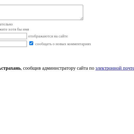
зательно
ажите хотя бы имя
отображаются на сайте
сообщать о новых комментариях
Астрахань
, сообщив администратору сайта по
электронной почт