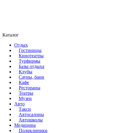
Каталог
Отдых
Гостиницы
Кинотеатры
Турфирмы
Базы отдыха
Клубы
Сауны, бани
Кафе
Рестораны
Театры
Музеи
Авто
Такси
Автосалоны
Автошколы
Медицина
Поликлиники