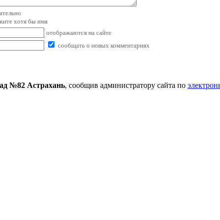
зательно
ажите хотя бы имя
отображаются на сайте
сообщать о новых комментариях
сад №82 Астрахань
, сообщив администратору сайта по
электрон