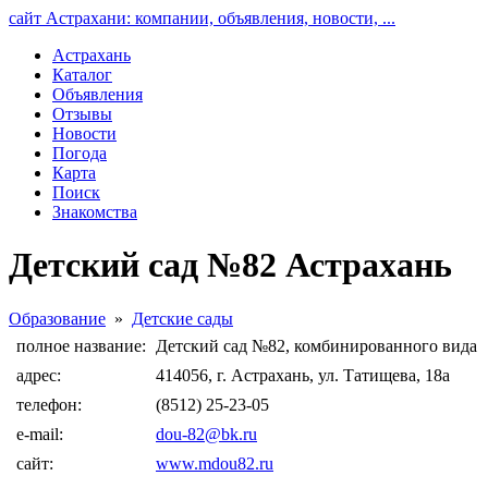
сайт Астрахани: компании, объявления, новости, ...
Астрахань
Каталог
Объявления
Отзывы
Новости
Погода
Карта
Поиск
Знакомства
Детский сад №82 Астрахань
Образование
»
Детские сады
полное название:
Детский сад №82, комбинированного вида
адрес:
414056, г. Астрахань, ул. Татищева, 18а
телефон:
(8512) 25-23-05
e-mail:
dou-82@bk.ru
сайт:
www.mdou82.ru