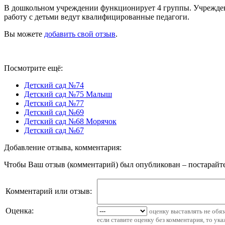
В дошкольном учреждении функционирует 4 группы. Учреждение 
работу с детьми ведут квалифицированные педагоги.
Вы можете
добавить свой отзыв
.
Посмотрите ещё:
Детский сад №74
Детский сад №75 Малыш
Детский сад №77
Детский сад №69
Детский сад №68 Морячок
Детский сад №67
Добавление отзыва, комментария:
Чтобы Ваш отзыв (комментарий) был опубликован – постарайте
Комментарий или отзыв:
Оценка:
оценку выставлять не обя
если ставите оценку без комментария, то ук