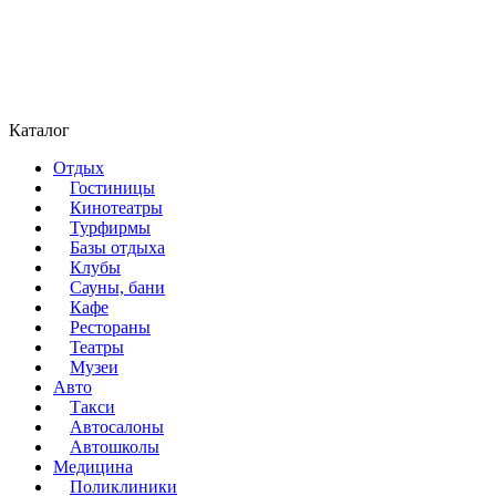
Каталог
Отдых
Гостиницы
Кинотеатры
Турфирмы
Базы отдыха
Клубы
Сауны, бани
Кафе
Рестораны
Театры
Музеи
Авто
Такси
Автосалоны
Автошколы
Медицина
Поликлиники