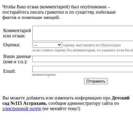
Чтобы Ваш отзыв (комментарий) был опубликован –
постарайтесь писать грамотно и по существу, побольше
фактов и поменьше эмоций.
Комментарий
или отзыв:
Оценка:
оценку выставлять не обязательно
если ставите оценку без комментария, то укажите хотя бы 
Ваши данные
(имя и т.п.)
:
Email
:
комментариях
Вы можете добавить или изменить информацию про
Детский
сад №115 Астрахань
, сообщив администратору сайта по
электронной почте
(не меняйте тему!)