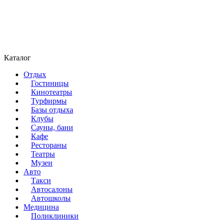
Каталог
Отдых
Гостиницы
Кинотеатры
Турфирмы
Базы отдыха
Клубы
Сауны, бани
Кафе
Рестораны
Театры
Музеи
Авто
Такси
Автосалоны
Автошколы
Медицина
Поликлиники