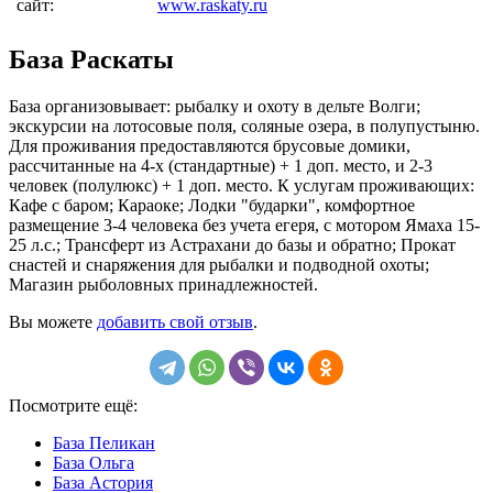
сайт:
www.raskaty.ru
База Раскаты
База организовывает: рыбалку и охоту в дельте Волги;
экскурсии на лотосовые поля, соляные озера, в полупустыню.
Для проживания предоставляются брусовые домики,
рассчитанные на 4-х (стандартные) + 1 доп. место, и 2-3
человек (полулюкс) + 1 доп. место. К услугам проживающих:
Кафе с баром; Караоке; Лодки "бударки", комфортное
размещение 3-4 человека без учета егеря, с мотором Ямаха 15-
25 л.с.; Трансферт из Астрахани до базы и обратно; Прокат
снастей и снаряжения для рыбалки и подводной охоты;
Магазин рыболовных принадлежностей.
Вы можете
добавить свой отзыв
.
Посмотрите ещё:
База Пеликан
База Ольга
База Астория