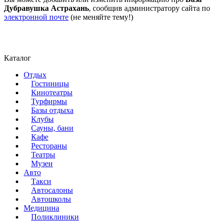
Дубравушка Астрахань
, сообщив администратору сайта по
электронной почте
(не меняйте тему!)
Каталог
Отдых
Гостиницы
Кинотеатры
Турфирмы
Базы отдыха
Клубы
Сауны, бани
Кафе
Рестораны
Театры
Музеи
Авто
Такси
Автосалоны
Автошколы
Медицина
Поликлиники