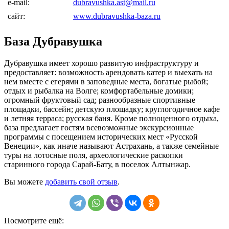
e-mail:
dubravushka.ast@mail.ru
сайт:
www.dubravushka-baza.ru
База Дубравушка
Дубравушка имеет хорошо развитую инфраструктуру и
предоставляет: возможность арендовать катер и выехать на
нем вместе с егерями в заповедные места, богатые рыбой;
отдых и рыбалка на Волге; комфортабельные домики;
огромный фруктовый сад; разнообразные спортивные
площадки, бассейн; детскую площадку; круглогодичное кафе
и летняя терраса; русская баня. Кроме полноценного отдыха,
база предлагает гостям всевозможные экскурсионные
программы с посещением исторических мест «Русской
Венеции», как иначе называют Астрахань, а также семейные
туры на лотосные поля, археологические раскопки
старинного города Сарай-Бату, в поселок Алтынжар.
Вы можете
добавить свой отзыв
.
Посмотрите ещё: