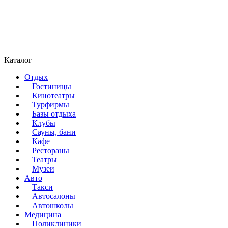
Каталог
Отдых
Гостиницы
Кинотеатры
Турфирмы
Базы отдыха
Клубы
Сауны, бани
Кафе
Рестораны
Театры
Музеи
Авто
Такси
Автосалоны
Автошколы
Медицина
Поликлиники