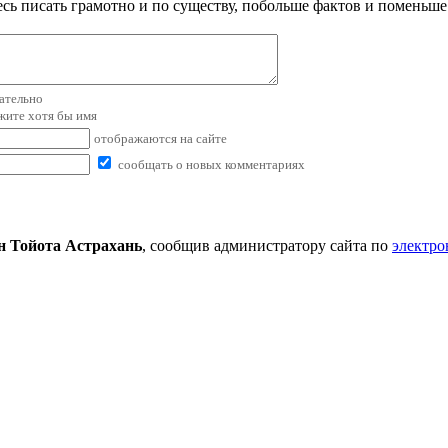
сь писать грамотно и по существу, побольше фактов и поменьше
зательно
ажите хотя бы имя
отображаются на сайте
сообщать о новых комментариях
н Тойота Астрахань
, сообщив администратору сайта по
электро