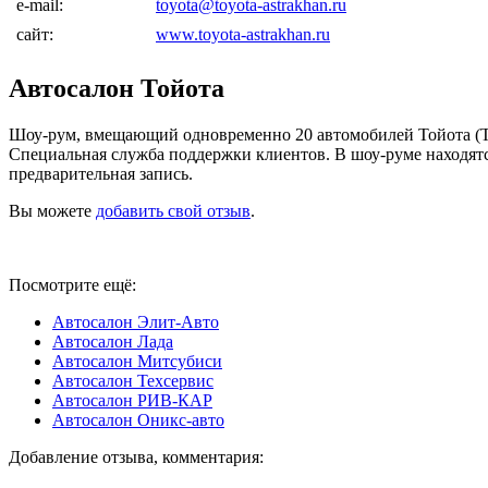
e-mail:
toyota@toyota-astrakhan.ru
сайт:
www.toyota-astrakhan.ru
Автосалон Тойота
Шоу-рум, вмещающий одновременно 20 автомобилей Тойота (Toyo
Специальная служба поддержки клиентов. В шоу-руме находятс
предварительная запись.
Вы можете
добавить свой отзыв
.
Посмотрите ещё:
Автосалон Элит-Авто
Автосалон Лада
Автосалон Митсубиси
Автосалон Техсервис
Автосалон РИВ-КАР
Автосалон Оникс-авто
Добавление отзыва, комментария: