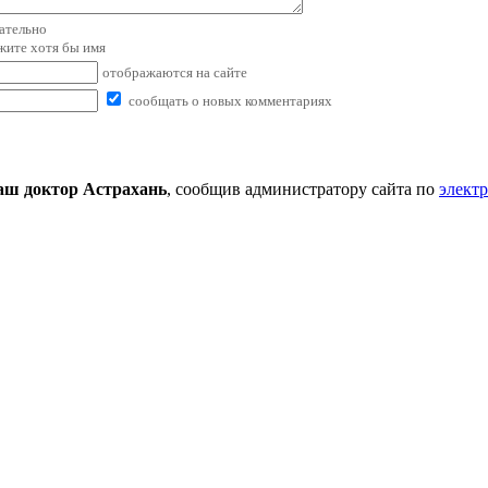
зательно
ажите хотя бы имя
отображаются на сайте
сообщать о новых комментариях
аш доктор Астрахань
, сообщив администратору сайта по
элект