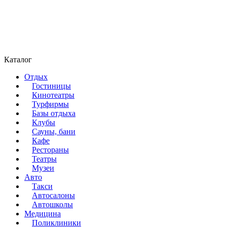
Каталог
Отдых
Гостиницы
Кинотеатры
Турфирмы
Базы отдыха
Клубы
Сауны, бани
Кафе
Рестораны
Театры
Музеи
Авто
Такси
Автосалоны
Автошколы
Медицина
Поликлиники