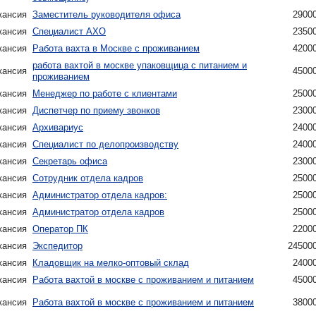
кансия
Заместитель руководителя офиса
2900
кансия
Специалист АХО
2350
кансия
Работа вахта в Москве с проживанием
4200
работа вахтой в москве упаковщица с питанием и
кансия
4500
проживанием
кансия
Менеджер по работе с клиентами
2500
кансия
Диспетчер по приему звонков
2300
кансия
Архивариус
2400
кансия
Специалист по делопроизводству
2400
кансия
Секретарь офиса
2300
кансия
Сотрудник отдела кадров
2500
кансия
Администратор отдела кадров:
2500
кансия
Администратор отдела кадров
2500
кансия
Оператор ПК
2200
кансия
Экспедитор
24500
кансия
Кладовщик на мелко-оптовый склад
2400
кансия
Работа вахтой в москве с проживанием и питанием
4500
кансия
Работа вахтой в москве с проживанием и питанием
3800