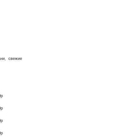
МСТВА
ани, свежие
0р
0р
0р
0р