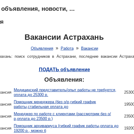
объявления, новости, ...
ИЯ
ОТЗЫВЫ
НОВОСТИ
ПОГОДА
КАРТА
ПОИСК
ЗНАКО
Вакансии Астрахань
»
»
Объявления
Работа
Вакансии
рахань: поиск сотрудников в Астрахани, последние вакансии Астрах
ПОДАТЬ объявление
Объявления:
Медицинский представитель(опыт работы не требуется,
кансия
2530
оплата до 25300 р.
Помощник менеджера (без о/р,гибкий график
кансия
1950
работы,стабильная оплата до
Менеджер по работе с клиентами (рассмотрим без о/
кансия
2350
р,оплата до 23500 р.)
Помощник архивариуса (гибкий график работы,оплата до
кансия
1920
19200 р., можно б