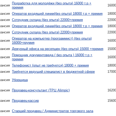
Подработка для молодёжи (без опыта) 16000 т.р +
кансия
1600
премия
кансия
Оператор входящей линии(без опыта) 18000 т.р + премия
1800
кансия
Сотрудник склада (без опыта) 22000+премия
2200
кансия
Оператор входящей линии(без опыта) 18000 т.р + премия
1800
кансия
Сотрудник склада (без опыта) 22000+премия
2200
Оператор на компьютер (программист) (без опыта)
кансия
1600
16000+прумия
кансия
Дежурный офиса на ресепшен (без опыта) 15000 +премия
1500
Помощник документоведа ( без опыта ) 16000 т.р +
кансия
1600
премия
кансия
Телефонист (опыт не требуется) 18000 + премия
1800
кансия
Требуется ведущий специалист в бюджетной сфере
1700
кансия
Уборщица
кансия
Продавец-консультант (ТРЦ Alimpic)
1620
кансия
Продавец-кассир
1560
кансия
Старший продавец / Администратор торгового зала