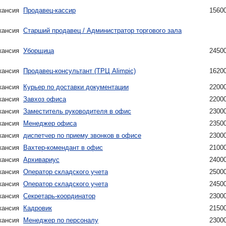
кансия
Продавец-кассир
1560
кансия
Старший продавец / Администратор торгового зала
кансия
Уборщица
2450
кансия
Продавец-консультант (ТРЦ Alimpic)
1620
кансия
Курьер по доставки документации
2200
кансия
Завхоз офиса
2200
кансия
Заместитель руководителя в офис
2300
кансия
Менеджер офиса
2350
кансия
диспетчер по приему звонков в офисе
2300
кансия
Вахтер-комендант в офис
2100
кансия
Архивариус
2400
кансия
Оператор складского учета
2500
кансия
Оператор складского учета
2450
кансия
Секретарь-координатор
2300
кансия
Кадровик
2150
кансия
Менеджер по персоналу
2300