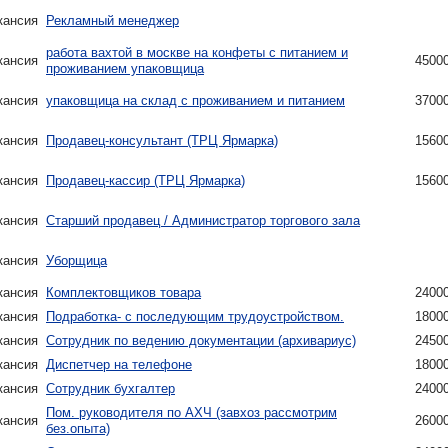
кансия
Рекламный менеджер
работа вахтой в москве на конфеты с питанием и
кансия
4500
проживанием упаковщица
кансия
упаковщица на склад с проживанием и питанием
3700
кансия
Продавец-консультант (ТРЦ Ярмарка)
1560
кансия
Продавец-кассир (ТРЦ Ярмарка)
1560
кансия
Старший продавец / Администратор торгового зала
кансия
Уборщица
кансия
Комплектовщиков товара
2400
кансия
Подработка- с последующим трудоустройством.
1800
кансия
Сотрудник по ведению документации (архивариус)
2450
кансия
Диспетчер на телефоне
1800
кансия
Сотрудник бухгалтер
2400
Пом. руководителя по АХЧ (завхоз рассмотрим
кансия
2600
без.опыта)