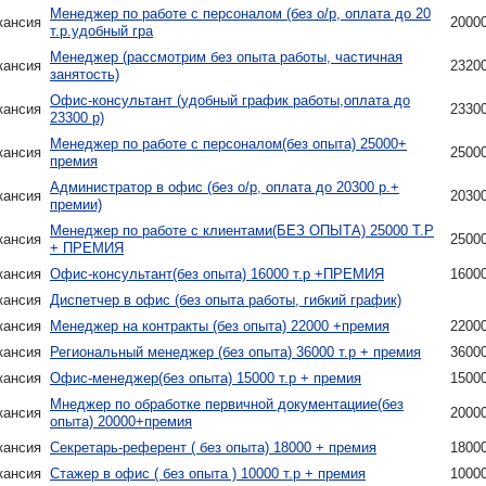
Менеджер по работе с персоналом (без о/р, оплата до 20
кансия
2000
т.р.удобный гра
Менеджер (рассмотрим без опыта работы, частичная
кансия
2320
занятость)
Офис-консультант (удобный график работы,оплата до
кансия
2330
23300 р)
Менеджер по работе с персоналом(без опыта) 25000+
кансия
2500
премия
Администратор в офис (без о/р, оплата до 20300 р.+
кансия
2030
премии)
Менеджер по работе с клиентами(БЕЗ ОПЫТА) 25000 Т.Р
кансия
2500
+ ПРЕМИЯ
кансия
Офис-консультант(без опыта) 16000 т.р +ПРЕМИЯ
1600
кансия
Диспетчер в офис (без опыта работы, гибкий график)
кансия
Менеджер на контракты (без опыта) 22000 +премия
2200
кансия
Региональный менеджер (без опыта) 36000 т.р + премия
3600
кансия
Офис-менеджер(без опыта) 15000 т.р + премия
1500
Мнеджер по обработке первичной документациие(без
кансия
2000
опыта) 20000+премия
кансия
Секретарь-референт ( без опыта) 18000 + премия
1800
кансия
Стажер в офис ( без опыта ) 10000 т.р + премия
1000