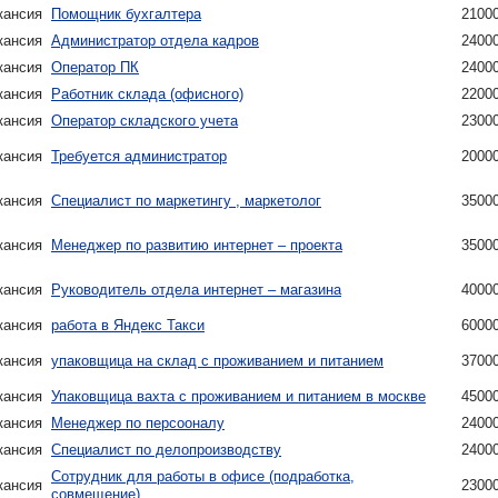
кансия
Помощник бухгалтера
2100
кансия
Администратор отдела кадров
2400
кансия
Оператор ПК
2400
кансия
Работник склада (офисного)
2200
кансия
Оператор складского учета
2300
кансия
Требуется администратор
2000
кансия
Специалист по маркетингу , маркетолог
3500
кансия
Менеджер по развитию интернет – проекта
3500
кансия
Руководитель отдела интернет – магазина
4000
кансия
работа в Яндекс Такси
6000
кансия
упаковщица на склад с проживанием и питанием
3700
кансия
Упаковщица вахта с проживанием и питанием в москве
4500
кансия
Менеджер по персооналу
2400
кансия
Специалист по делопроизводству
2400
Сотрудник для работы в офисе (подработка,
кансия
2300
совмещение)