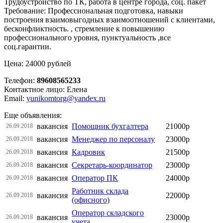
Трудоустройство по ТК, работа в центре города, соц. пакет
Требование: Профессиональная подготовка, навыки
построения взаимовыгодных взаимоотношений с клиентами,
бесконфликтность. , стремление к повышению
профессионального уровня, пунктуальность ,все
соц.гарантии.
Цена: 24000 рублей
Телефон:
89608565233
Контактное лицо: Елена
Email:
yunikomtorg@yandex.ru
Еще объявления:
вакансия
Помощник бухгалтера
21000р
26.09.2018
вакансия
Менеджер по персоналу
23000р
26.09.2018
вакансия
Кадровик
21500р
26.09.2018
вакансия
Секретарь-координатор
23000р
26.09.2018
вакансия
Оператор ПК
24000р
26.09.2018
Работник склада
вакансия
22000р
26.09.2018
(офисного)
Оператор складского
вакансия
23000р
26.09.2018
учета