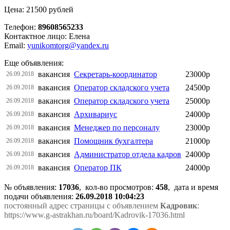
Цена: 21500 рублей
Телефон:
89608565233
Контактное лицо: Елена
Email:
yunikomtorg@yandex.ru
Еще объявления:
вакансия
Секретарь-координатор
23000р
26.09.2018
вакансия
Оператор складского учета
24500р
26.09.2018
вакансия
Оператор складского учета
25000р
26.09.2018
вакансия
Архивариус
24000р
26.09.2018
вакансия
Менеджер по персоналу
23000р
26.09.2018
вакансия
Помощник бухгалтера
21000р
26.09.2018
вакансия
Администратор отдела кадров
24000р
26.09.2018
вакансия
Оператор ПК
24000р
26.09.2018
№ объявления:
17036
, кол-во просмотров
:
458
, дата и время
подачи объявления:
26.09.2018 10:04:23
постоянный адрес страницы с объявлением
Кадровик
:
https://www.g-astrakhan.ru/board/Kadrovik-17036.html