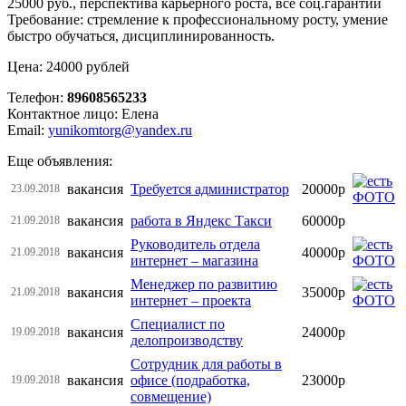
25000 руб., перспектива карьерного роста, все соц.гарантии
Требование: стремление к профессиональному росту, умение
быстро обучаться, дисциплинированность.
Цена: 24000 рублей
Телефон:
89608565233
Контактное лицо: Елена
Email:
yunikomtorg@yandex.ru
Еще объявления:
вакансия
Требуется администратор
20000р
23.09.2018
вакансия
работа в Яндекс Такси
60000р
21.09.2018
Руководитель отдела
вакансия
40000р
21.09.2018
интернет – магазина
Менеджер по развитию
вакансия
35000р
21.09.2018
интернет – проекта
Специалист по
вакансия
24000р
19.09.2018
делопроизводству
Сотрудник для работы в
вакансия
офисе (подработка,
23000р
19.09.2018
совмещение)