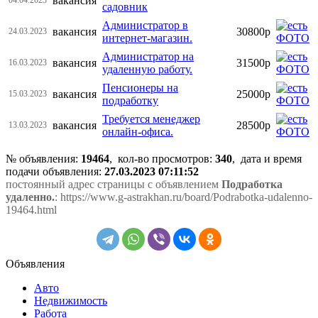
вакансия
садовник
Администратор в
вакансия
30800р
24.03.2023
интернет-магазин.
Администратор на
вакансия
31500р
16.03.2023
удаленную работу.
Пенсионеры на
вакансия
25000р
15.03.2023
подработку
Требуется менеджер
вакансия
28500р
13.03.2023
онлайн-офиса.
№ объявления:
19464
, кол-во просмотров
:
340
, дата и время
подачи объявления:
27.03.2023 07:11:52
постоянный адрес страницы с объявлением
Подработка
удаленно.
: https://www.g-astrakhan.ru/board/Podrabotka-udalenno-
19464.html
Объявления
Авто
Недвижимость
Работа