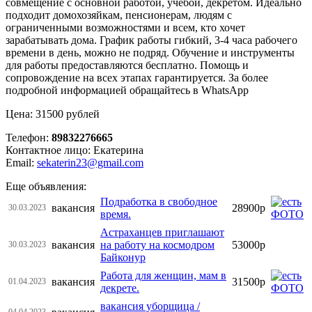
совмещение с основной работой, учёбой, декретом. Идеально
подходит домохозяйкам, пенсионерам, людям с
ограниченными возможностями и всем, кто хочет
зарабатывать дома. График работы гибкий, 3-4 часа рабочего
времени в день, можно не подряд. Обучение и инструменты
для работы предоставляются бесплатно. Помощь и
сопровождение на всех этапах гарантируется. За более
подробной информацией обращайтесь в WhatsApp
Цена: 31500 рублей
Телефон:
89832276665
Контактное лицо: Екатерина
Email:
sekaterin23@gmail.com
Еще объявления:
Подработка в свободное
вакансия
28900р
30.03.2023
время.
Астраханцев приглашают
вакансия
на работу на космодром
53000р
30.03.2023
Байконур
Работа для женщин, мам в
вакансия
31500р
01.04.2023
декрете.
вакансия уборщица /
04.04.2023