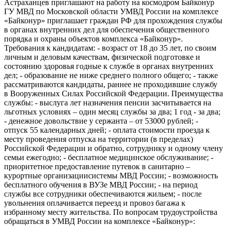
Астраханцев приглашают на работу на космодром Байконур
ГУ МВД по Московской области УМВД России на комплексе
«Байконур» приглашает граждан РФ для прохождения службы
в органах внутренних дел для обеспечения общественного
порядка и охраны объектов комплекса «Байконур».
Требования к кандидатам: - возраст от 18 до 35 лет, по своим
личным и деловым качествам, физической подготовке и
состоянию здоровья годные к службе в органах внутренних
дел; - образование не ниже среднего полного общего; - также
рассматриваются кандидаты, раннее не проходившие службу
в Вооруженных Силах Российской Федерации. Преимущества
службы: - выслуга лет назначения пенсии засчитывается на
льготных условиях – один месяц службы за два; 1 год - за два;
- денежное довольствие у сержанта – от 53000 рублей; -
отпуск 55 календарных дней; - оплата стоимости проезда к
месту проведения отпуска на территории (в пределах)
Российской Федерации и обратно, сотруднику и одному члену
семьи ежегодно; - бесплатное медицинское обслуживание; -
приоритетное предоставление путевок в санитарно –
курортные организациисистемы МВД России; - возможность
бесплатного обучения в ВУЗе МВД России; - на период
службы все сотрудники обеспечиваются жильем; - после
увольнения оплачивается переезд и провоз багажа к
избранному месту жительства. По вопросам трудоустройства
обращаться в УМВД России на комплексе «Байконур»: