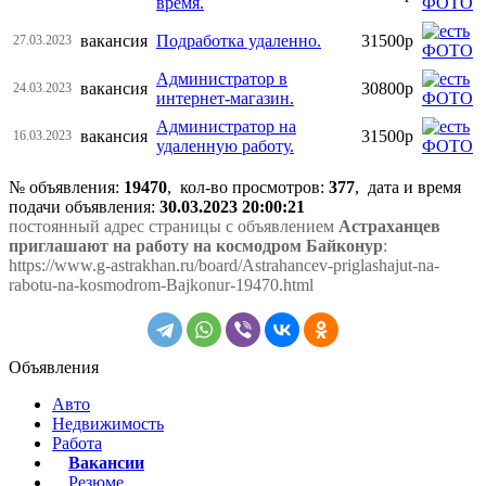
время.
вакансия
Подработка удаленно.
31500р
27.03.2023
Администратор в
вакансия
30800р
24.03.2023
интернет-магазин.
Администратор на
вакансия
31500р
16.03.2023
удаленную работу.
№ объявления:
19470
, кол-во просмотров
:
377
, дата и время
подачи объявления:
30.03.2023 20:00:21
постоянный адрес страницы с объявлением
Астраханцев
приглашают на работу на космодром Байконур
:
https://www.g-astrakhan.ru/board/Astrahancev-priglashajut-na-
rabotu-na-kosmodrom-Bajkonur-19470.html
Объявления
Авто
Недвижимость
Работа
Вакансии
Резюме