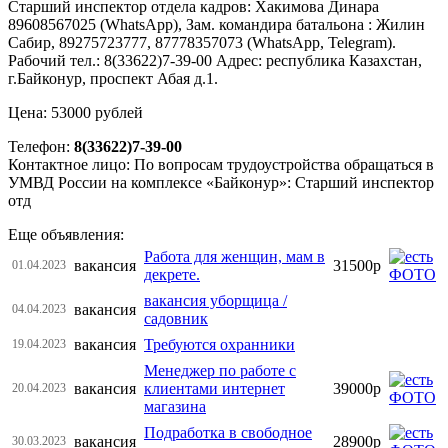
Старший инспектор отдела кадров: Хакимова Динара
89608567025 (WhatsApp), Зам. командира батальона : Жилин
Сабир, 89275723777, 87778357073 (WhatsApp, Telegram).
Рабочий тел.: 8(33622)7-39-00 Адрес: республика Казахстан,
г.Байконур, проспект Абая д.1.
Цена: 53000 рублей
Телефон:
8(33622)7-39-00
Контактное лицо: По вопросам трудоустройства обращаться в
УМВД России на комплексе «Байконур»: Старший инспектор
отд
Еще объявления:
Работа для женщин, мам в
вакансия
31500р
01.04.2023
декрете.
вакансия уборщица /
вакансия
04.04.2023
садовник
вакансия
Требуются охранники
19.04.2023
Менеджер по работе с
вакансия
клиентами интернет
39000р
20.04.2023
магазина
Подработка в свободное
вакансия
28900р
30.03.2023