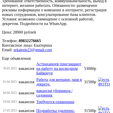
Требования: ответственность, коммуникабельность, выход в
интернет, желание работать. Обязанности: размещение
рекламы информации о компании в интернете, регистрация
новых сотрудников, консультирование базы клиентов.
Условия: возможно совмещение с основной работой,
декретом. Подробности на WhatsApp.
Цена: 28900 рублей
Телефон:
89832276665
Контактное лицо: Екатерина
Email:
sekaterin23@gmail.com
Еще объявления:
Астраханцев приглашают
вакансия
на работу на космодром
53000р
30.03.2023
Байконур
Работа для женщин, мам в
вакансия
31500р
01.04.2023
декрете.
вакансия уборщица /
вакансия
04.04.2023
садовник
вакансия
Требуются охранники
19.04.2023
вакансия
Подработка удаленно.
31500р
27.03.2023