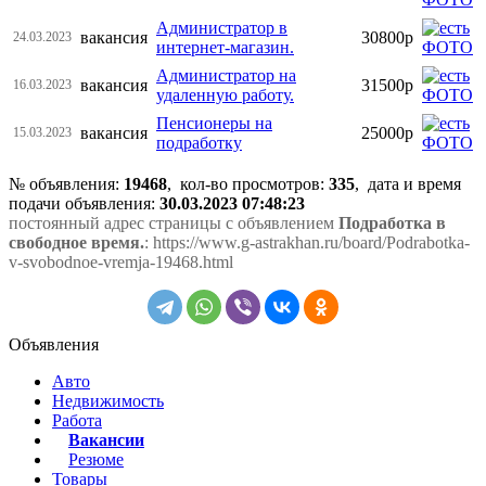
Администратор в
вакансия
30800р
24.03.2023
интернет-магазин.
Администратор на
вакансия
31500р
16.03.2023
удаленную работу.
Пенсионеры на
вакансия
25000р
15.03.2023
подработку
№ объявления:
19468
, кол-во просмотров
:
335
, дата и время
подачи объявления:
30.03.2023 07:48:23
постоянный адрес страницы с объявлением
Подработка в
свободное время.
: https://www.g-astrakhan.ru/board/Podrabotka-
v-svobodnoe-vremja-19468.html
Объявления
Авто
Недвижимость
Работа
Вакансии
Резюме
Товары