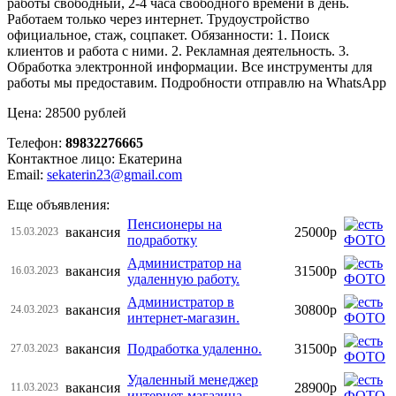
работы свободный, 2-4 часа свободного времени в день.
Работаем только через интернет. Трудоустройство
официальное, стаж, соцпакет. Обязанности: 1. Поиск
клиентов и работа с ними. 2. Рекламная деятельность. 3.
Обработка электронной информации. Все инструменты для
работы мы предоставим. Подробности отправлю на WhatsАpp
Цена: 28500 рублей
Телефон:
89832276665
Контактное лицо: Екатерина
Email:
sekaterin23@gmail.com
Еще объявления:
Пенсионеры на
вакансия
25000р
15.03.2023
подработку
Администратор на
вакансия
31500р
16.03.2023
удаленную работу.
Администратор в
вакансия
30800р
24.03.2023
интернет-магазин.
вакансия
Подработка удаленно.
31500р
27.03.2023
Удаленный менеджер
вакансия
28900р
11.03.2023
интернет-магазина