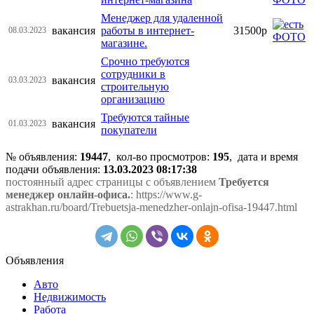
Менеджер для удаленной
вакансия
работы в интернет-
31500р
08.03.2023
магазине.
Срочно требуются
сотрудники в
вакансия
03.03.2023
строительную
организацию
Требуются тайные
вакансия
01.03.2023
покупатели
№ объявления:
19447
, кол-во просмотров
:
195
, дата и время
подачи объявления:
13.03.2023 08:17:38
постоянный адрес страницы с объявлением
Требуется
менеджер онлайн-офиса.
: https://www.g-
astrakhan.ru/board/Trebuetsja-menedzher-onlajn-ofisa-19447.html
Объявления
Авто
Недвижимость
Работа