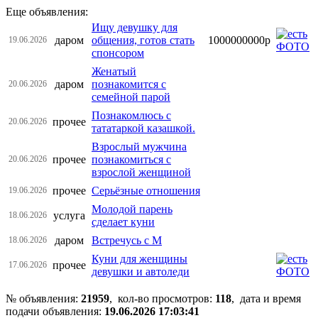
Еще объявления:
Ищу девушку для
даром
общения, готов стать
1000000000р
19.06.2026
спонсором
Женатый
даром
познакомится с
20.06.2026
семейной парой
Познакомлюсь с
прочее
20.06.2026
тататаркой казашкой.
Взрослый мужчина
прочее
познакомиться с
20.06.2026
взрослой женщиной
прочее
Серьёзные отношения
19.06.2026
Молодой парень
услуга
18.06.2026
сделает куни
даром
Встречусь с М
18.06.2026
Куни для женщины
прочее
17.06.2026
девушки и автоледи
№ объявления:
21959
, кол-во просмотров
:
118
, дата и время
подачи объявления:
19.06.2026 17:03:41